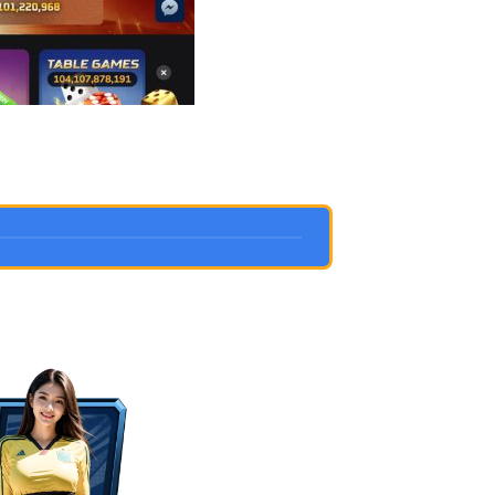
ng Nam Á, đặc biệt là thị trường Việt
 nổ hũ cho đến các trò chơi giải trí công
ghiệm người dùng trên nền tảng di động.
nh là nền tảng giúp BU88 khẳng định vị