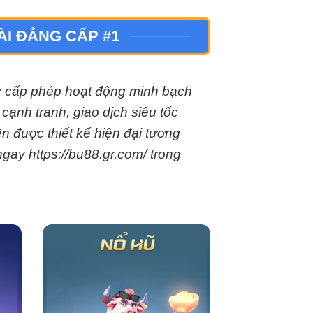
ÀI ĐẲNG CẤP #1
ợc cấp phép hoạt động minh bạch
ạnh tranh, giao dịch siêu tốc
n được thiết kế hiện đại tương
gay https://bu88.gr.com/ trong