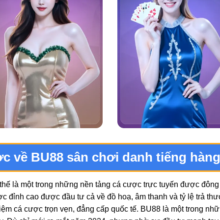
ược về BU88 sân chơi danh tiếng hàn
hế là một trong những nền tảng cá cược trực tuyến được đông 
 đỉnh cao được đầu tư cả về đồ hoạ, âm thanh và tỷ lệ trả th
ệm cá cược trọn vẹn, đẳng cấp quốc tế.
BU88 là một trong nhữn