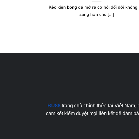
ơi dân gian quen
Kèo xiên bóng đá mở ra cơ hội đổi đời không 
m [...]
sáng hơn cho [...]
Tỷ lệ trả thưởng cạnh tranh
Một trong những yếu tố giúp BU88 thu hút
cấp hàng nghìn trận đấu mỗi tuần từ các gi
rung, cược xiên và nhiều hình thức cược 
thưởng có thể đạt đến 97%, trong khi mản
thủ hay cược thủ lâu năm, anh em đều có 
BU88
trang chủ chính thức tại Việt Nam,
cam kết kiểm duyệt mọi liên kết để đảm bả
Thanh toán nhanh, bảo mật 1
Về giao dịch nạp rút tiền, BU88 hỗ trợ đa