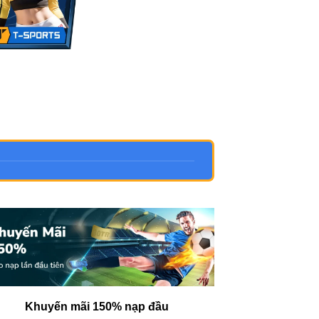
U88
ừ những ưu điểm nổi bật mà nhà cái
 Những giấy phép mà nhà cái nhận được
hần khẳng định cam kết này. Từ đó, đảm
i tại BU 88 được vận hành thông qua hệ
 đó, BU88 đặc biệt chú trọng đến yếu tố
 xác thực 2 lớp, xác thực OTP và nhiều
24/7, góp phần tạo nên môi trường cá cược
ẳng định vị thế là sân chơi cá cược đáng
Khuyến mãi 150% nạp đầu