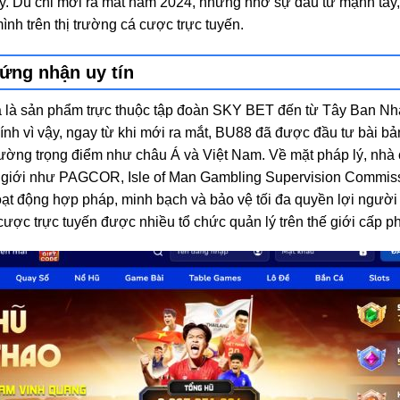
đây. Dù chỉ mới ra mắt năm 2024, nhưng nhờ sự đầu tư mạnh ta
ình trên thị trường cá cược trực tuyến.
ứng nhận uy tín
 là sản phẩm trực thuộc tập đoàn SKY BET đến từ Tây Ban Nha.
hính vì vậy, ngay từ khi mới ra mắt, BU88 đã được đầu tư bài b
ị trường trọng điểm như châu Á và Việt Nam.
Về mặt pháp lý, nhà
ế giới như PAGCOR, Isle of Man Gambling Supervision Commiss
động hợp pháp, minh bạch và bảo vệ tối đa quyền lợi người c
 cược trực tuyến được nhiều tổ chức quản lý trên thế giới cấp 