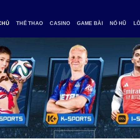
CHỦ
THỂ THAO
CASINO
GAME BÀI
NỔ HŨ
LÔ